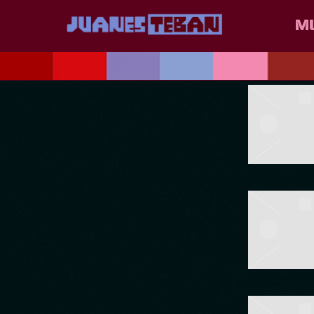
JUANES
M
POSTS T
E.E