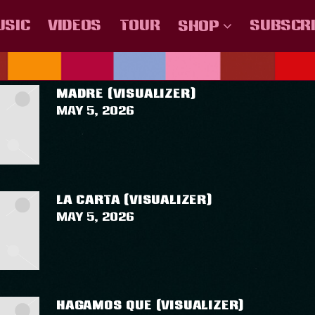
USIC
VIDEOS
TOUR
SUBSCR
SHOP
AGGED AS
""
.U.U
COLOMBIA
MÉXICO
ESPAÑA
CHILE
CENTRO AMER
MADRE (VISUALIZER)
May 5, 2026
LA CARTA (VISUALIZER)
May 5, 2026
HAGAMOS QUE (VISUALIZER)