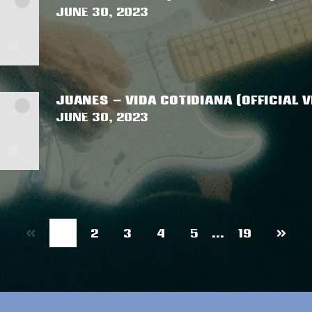
June 30, 2023
JUANES – VIDA COTIDIANA (OFFICIAL V
June 30, 2023
Next
1
2
3
4
5
…
19
page