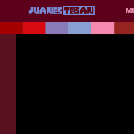
JUANES
BACK
M
E.E