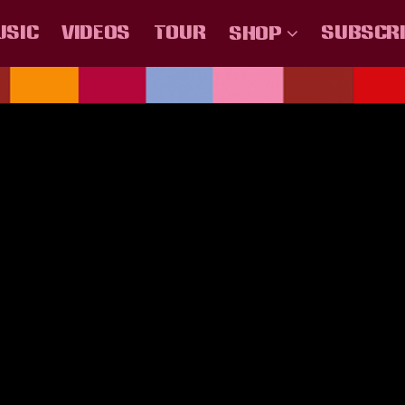
USIC
VIDEOS
TOUR
SUBSCR
SHOP
.U.U
COLOMBIA
MÉXICO
ESPAÑA
CHILE
CENTRO AMER