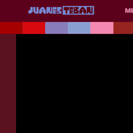
JUANES
BACK
M
E.E