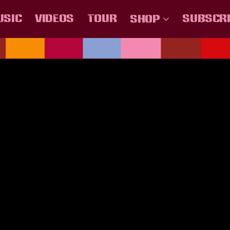
USIC
VIDEOS
TOUR
SUBSCR
SHOP
.U.U
COLOMBIA
MÉXICO
ESPAÑA
CHILE
CENTRO AMER